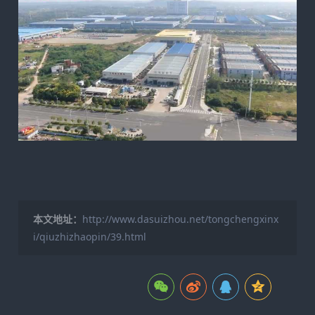
本文地址：
http://www.dasuizhou.net/tongchengxinx
i/qiuzhizhaopin/39.html