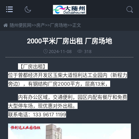
随州便民网
>>
房产
>>
厂房场地
>>正文
2000平米厂房出租 厂房场地
2024-11-08
318
【厂房出租】
位于曾都经济开发区玉柴大道恒利达工业园内（新程力
旁边），有钢结构厂房2000平方，层高13米，
内有办公区域，交通便利，园区内配有餐厅和免费
大型停车场，现优惠对外出租。
联系电话：133 9617 1199