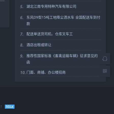
5.
湖北江南专用特种汽车有限公司
6.
东风D9型15吨工地降尘洒水车 全国配送车到付
款
7.
配送单送货司机、仓库叉车工
8.
酒店出租或转让
9.
推荐性国家标准《畜禽运输车辆》征求意见的
函
10.
门面、商铺、办公楼招商
除！
51La