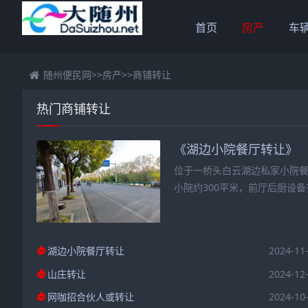
首页
房产
车
随州便民网
>>
房产
>>
商铺转让
热门商铺转让
《湖边小院餐厅转让》
位于一桥头白云湖边私家小院餐
小院约300平米，前厅后厨设
湖边小院餐厅转让
2024-11
山庄转让
2024-12
网咖招合伙人或转让
2024-10