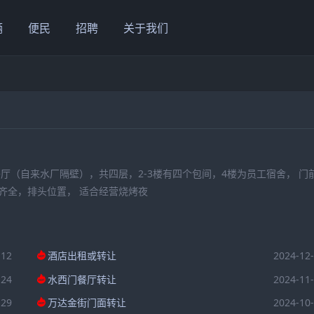
辆
便民
招聘
关于我们
厅（自来水厂隔壁），共四层，2-3楼有四个包间，4楼为员工宿舍， 门
备齐全，排头位置， 适合经营烧烤夜
-12
酒店出租或转让
2024-12
-24
水西门餐厅转让
2024-11
-29
万达金街门面转让
2024-10