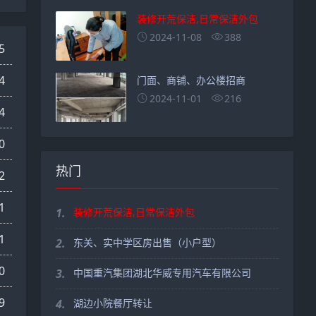
装修开荒保洁,日常保洁外包
2024-11-08
388
5
4
门面、商铺、办公楼招商
2024-11-01
216
4
0
热门
2
1
1.
装修开荒保洁,日常保洁外包
1
2.
东关、实中学区房出售（小户型）
0
3.
中国重汽集团湖北华威专用汽车有限公司
9
4.
湖边小院餐厅转让