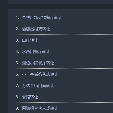
1、
吾悦广场火锅餐厅转让
2、
酒店出租或转让
3、
山庄转让
4、
水西门餐厅转让
5、
湖边小院餐厅转让
6、
小十字街奶茶店转让
7、
万达金街门面转让
8、
餐馆转让
9、
网咖招合伙人或转让